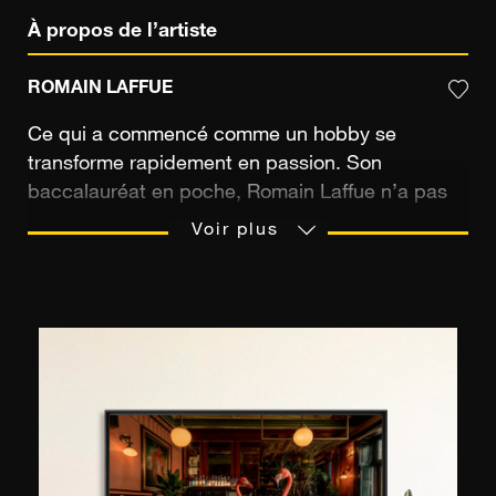
À propos de l’artiste
ROMAIN LAFFUE
Ce qui a commencé comme un hobby se
transforme rapidement en passion. Son
baccalauréat en poche, Romain Laffue n’a pas
de doute, il intègrera une école de photographie.
Voir plus
Plusieurs années durant, il apprend la théorie et
affine sa pratique. Son diplôme en poche, il
s’installe à Paris et pousse les portes des gros
studios parisiens parmi lesquels le fameux studio
Le Petit Oiseau Va Sortir. Il apprend
énormément, jusqu’au jour où il se lance le défi
d’associer ses deux passions - la photographie
et le surf. Il se met à son compte et démarre le
nouveau chapitre de sa carrière de photographe.