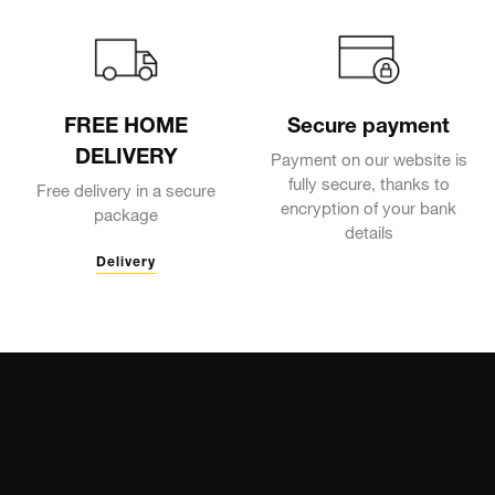
FREE HOME
Secure payment
DELIVERY
Payment on our website is
fully secure, thanks to
Free delivery in a secure
encryption of your bank
package
details
Delivery