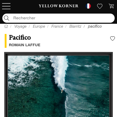
Voyage
Europe
France
Biarritz
pacifico
Pacifico
A
ROMAIN LAFFUE