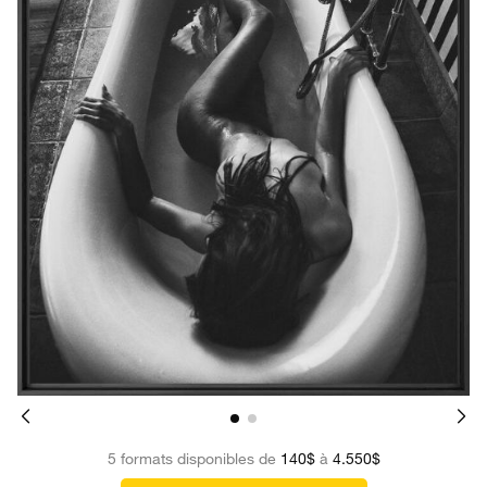
5 formats disponibles de
140$
à
4.550$