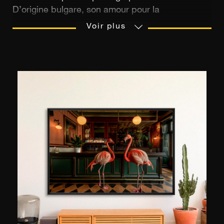
D’origine bulgare, son amour pour la
photographie se révèle alors qu’il n’a que 19
Voir plus
ans. Quelques années plus tard, à l’âge de 25
ans, son talent le mène vers une carrière de
photographe professionnel dans le secteur de la
mode. Enfin, son ambition le pousse à retourner
à l’école pour développer encore la
connaissance de son nouveau métier : la
photographie. Son Master de photographie en
poche, Manchev abandonne la pratique
commerciale pour se consacrer à son art.
Spécialisé dans la photographie de nu féminin, il
capture l’extravagance, la beauté crue et la
liberté que les corps lui inspirent. Ses clichés,
travaillés en noir et blanc, offrent un rendu
argentique terriblement et merveilleusement
mélancolique.