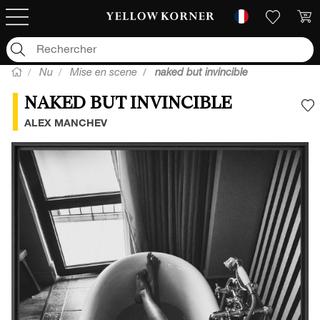
Nu
Mise en scene
naked but invincible
NAKED BUT INVINCIBLE
A
ALEX MANCHEV