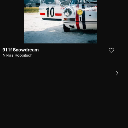
911f Snowdream
r la photographie à ma wishlist
Ajouter
Niklas Koppitsch