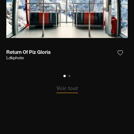
Return Of Piz Gloria
ter la photographie à ma wishlist
Ajoute
Ldkphoto
Voir tout