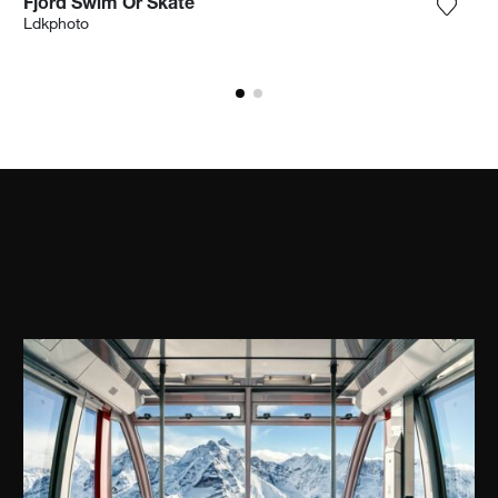
Fjord Swim Or Skate
ter la photographie à ma wishlist
Ajoute
Ldkphoto