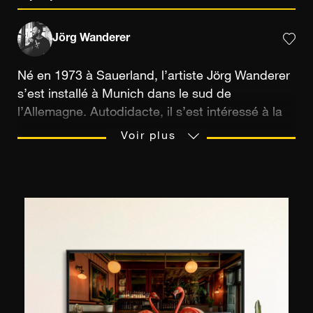
Jörg Wanderer
Né en 1973 à Sauerland, l’artiste Jörg Wanderer
s’est installé à Munich dans le sud de
l’Allemagne. Autodidacte, il s’est intéressé à la
photographie dès l’enfance, prenant exemple
Voir plus
sur son père qui ne quittait jamais son appareil
SLR. Il tirait, à ses débuts, des instantanés
pendant ses vacances, pour le plaisir et sans
ambition particulière. Son talent pour la prise de
vue et le post traitement numérique se
développent à la fin des années 90. Doté d’un
reflex numérique, il commence à diffuser ses
images sur les réseaux sociaux, celles-ci sont
ensuite publiées dans divers magazines