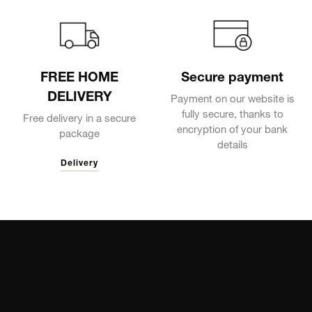
FREE HOME
Secure payment
DELIVERY
Payment on our website is
fully secure, thanks to
Free delivery in a secure
encryption of your bank
package
details
Delivery