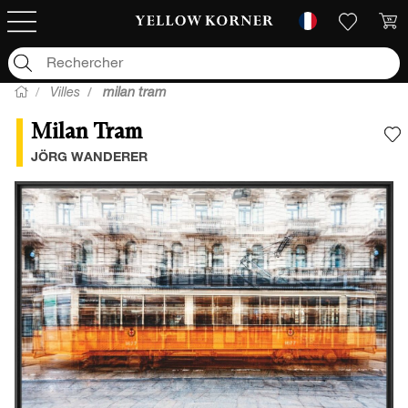
Villes
milan tram
Milan Tram
A
JÖRG WANDERER