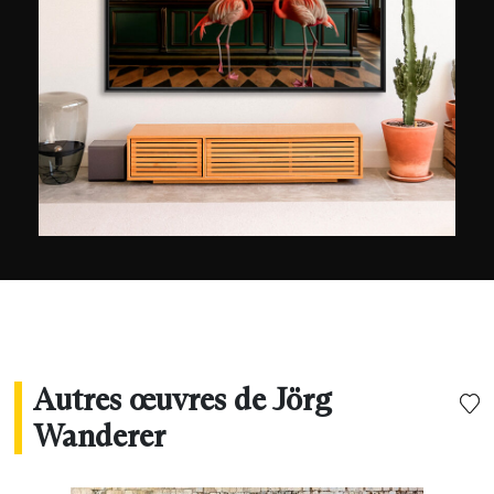
allemands (Foto Praxis, Focus ou encore ELLE
City). Les thèmes de prédilection de Jörg
Wanderer sont les paysages urbains, les scènes
de rue, l’architecture et l’énergie lumineuse.
Épris de voyages qu’il mène aux quatre coins du
monde, il réalise principalement des clichés en
pose longue en s’intéressant à richesse
chromatique des villes une fois la nuit tombée.
Autres œuvres de Jörg
Wanderer