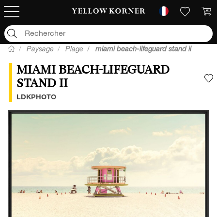
Paysage
Plage
miami beach-lifeguard stand ii
MIAMI BEACH-LIFEGUARD
STAND II
A
LDKPHOTO