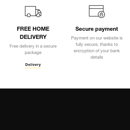
FREE HOME
Secure payment
DELIVERY
Payment on our website is
fully secure, thanks to
Free delivery in a secure
encryption of your bank
package
details
Delivery