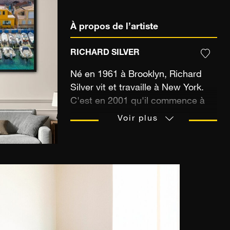
À propos de l’artiste
RICHARD SILVER
Né en 1961 à Brooklyn, Richard
Silver vit et travaille à New York.
C'est en 2001 qu'il commence à
voyager à travers le monde et qu'il
Voir plus
débute la photographie. Ce sont
ses voyages qui alimentent son art
et qui sont la base de son
aspiration. Il s'attache tout
particulièrement à représenter des
lieux éminemment touristiques et
des monuments emblématiques.