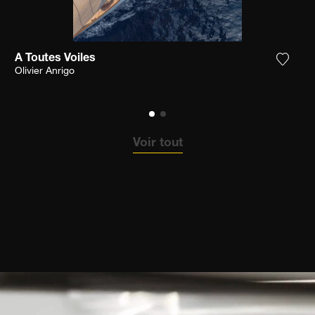
A Toutes Voiles
ter la photographie à ma wishlist
Ajoute
Olivier Anrigo
Voir tout