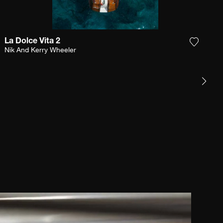
La Dolce Vita 2
r la photographie à ma wishlist
Ajouter
Nik And Kerry Wheeler