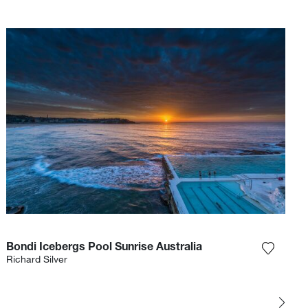
Bondi Icebergs Pool Sunrise Australia
r la photographie à ma wishlist
Ajouter
Richard Silver