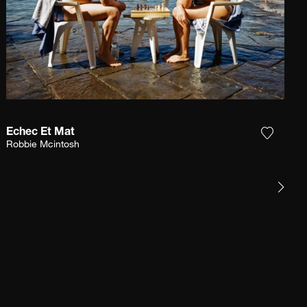
Echec Et Mat
r la photographie à ma wishlist
Ajouter
Robbie Mcintosh