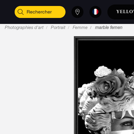
Photographies d'art
Portrait
Femme
marble femen