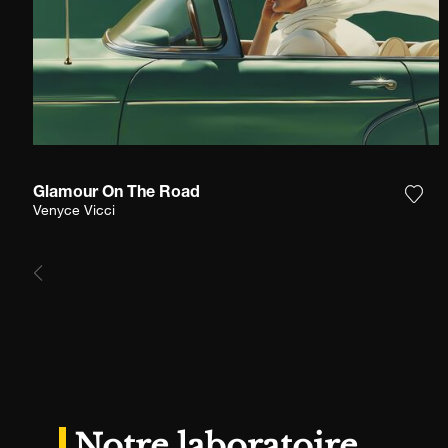
Glamour On The Road
Ajou
Venyce Vicci
Notre laboratoire