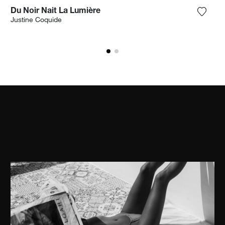
Du Noir Nait La Lumière
ter la photographie à ma wishlist
Ajoute
Justine Coquide