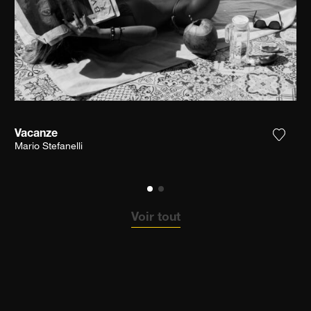
Vacanze
ter la photographie à ma wishlist
Ajoute
Mario Stefanelli
Voir tout