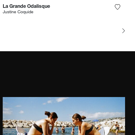
La Grande Odalisque
r la photographie à ma wishlist
Ajouter
Justine Coquide