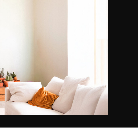
Une technique unique à travers
laquelle elle crée des oeuvres
originales, colorées, mais aussi
engagées. En effet, lorsqu’elle
n’est pas en train de remasteriser
les célèbres tableaux qui ont
marqué l’histoire de l’art, elle
explore différents sujets de société
contemporains parmi lesquels la
fast fashion ou encore
l’uniformisation de la beauté sur
les supports numériques. Pour
chacune de ses créations, Justine
Coquidé recherche, découpe et
enrichit les images de magazines
de mode, de journaux ou encore
de banques d’images. Chaque