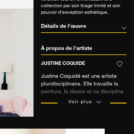
collection par son tirage limité et son
pouvoir d’exception esthétique.
Détails de l’œuvre
À propos de l’artiste
JUSTINE COQUIDE
Justine Coquidé est une artiste
pluridisciplinaire. Elle travaille la
peinture, le dessin et sa discipline
favorite : le collage. Au fils de ses
Voir plus
années d’études en design
graphique à Lille, Justine Coquidé
décide de façonner sa propre
technique de collage numérique.