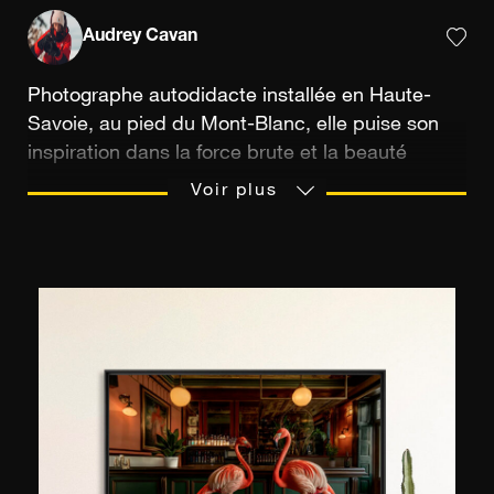
Audrey Cavan
Photographe autodidacte installée en Haute-
Savoie, au pied du Mont-Blanc, elle puise son
inspiration dans la force brute et la beauté
mystique des montagnes. Depuis ses premiers
Voir plus
clichés réalisés avec de simples appareils
jetables, sa passion n’a cessé de grandir jusqu’à
devenir une véritable quête de vie. Autodidacte,
elle a forgé son regard au fil des années, passant
de la photographie équestre (sa première
passion) à l’exploration des paysages les plus
sauvages d’Europe et d’Amérique.
C’est dans les Alpes, et plus particulièrement
dans le massif du Mont-Blanc, qu’elle a trouvé
son terrain d’expression privilégié. Seule,