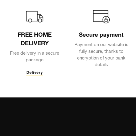
FREE HOME
Secure payment
DELIVERY
Payment on our website is
fully secure, thanks to
Free delivery in a secure
encryption of your bank
package
details
Delivery