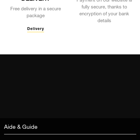
Payment on our website is
fully secure, thanks to
Free delivery in a secure
encryption of your bank
package
details
Delivery
Aide & Guide