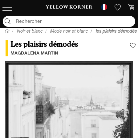
Noir et blanc
Mode noir et blanc
les plaisirs démodés
Les plaisirs démodés
A
MAGDALENA MARTIN