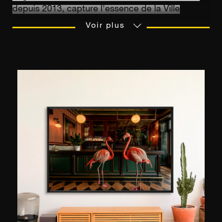
depuis 2013, capture l'essence de la Ville
Lumière. Derrière son objectif, animée par une
Voir plus
sensibilité rare et une attention aux détails, elle
révèle la beauté cachée des scènes parisiennes
du quotidien. Comme elle le dit elle-même :
“Nous avons les plus beaux décors pour des
photos incroyables à Paris”. Ses œuvres,
empreintes d’émotion et d’authenticité, invitent
chacun à redécouvrir Paris comme un lieu
d’évasion intemporel, à la fois poétique et
vibrant.