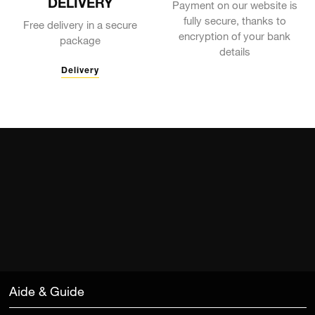
DELIVERY
Payment on our website is
fully secure, thanks to
Free delivery in a secure
encryption of your bank
package
details
Delivery
Aide & Guide