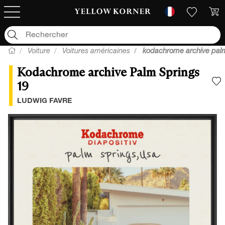
Voiture
Voitures américaines
kodachrome archive palm
Kodachrome archive Palm Springs
19
A
LUDWIG FAVRE