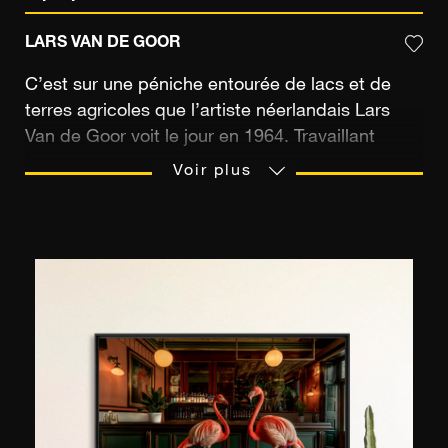
LARS VAN DE GOOR
C’est sur une péniche entourée de lacs et de
terres agricoles que l’artiste néerlandais Lars
Van de Goor voit le jour en 1964. Travaillant
comme musicien à ses débuts professionnels, il
Voir plus
se tourne vers la photographie en 2007,
discipline exigeante qui lui permet de «
composer » tout autant, non pas avec des notes
sur une portée mais avec les paysages qui
l’entourent au quotidien. Le photographe n’a
jamais véritablement quitté son pays natal et vit
aujourd’hui dans la partie orientale des Pays-
Bas, dans une petite ville « sans charme » selon
ses mots, et qui, pourtant est idéalement située
à la lisière de bois changeants au fil des saisons.