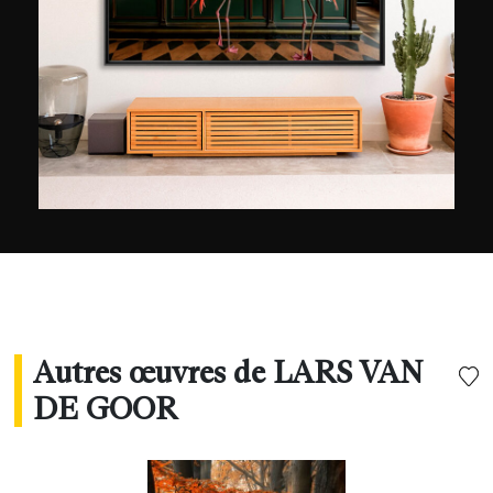
Le travail enchanteur de Lars Van de Goor a été
distingué à plusieurs reprises : par le prix
Hasselblad Masters dans la catégorie « Saison
et Climat » (2010 ; 2016) d’une part, mais
également par la médaille d’or du Trierenberg
Super Circuit, l’un des concours
photographiques les plus prestigieux qui soient.
Autres œuvres de LARS VAN
DE GOOR