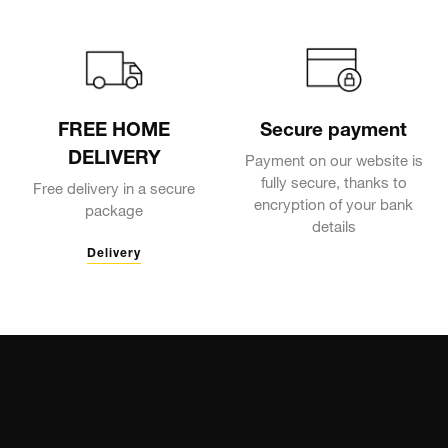
FREE HOME
Secure payment
DELIVERY
Payment on our website is
fully secure, thanks to
Free delivery in a secure
encryption of your bank
package
details
Delivery