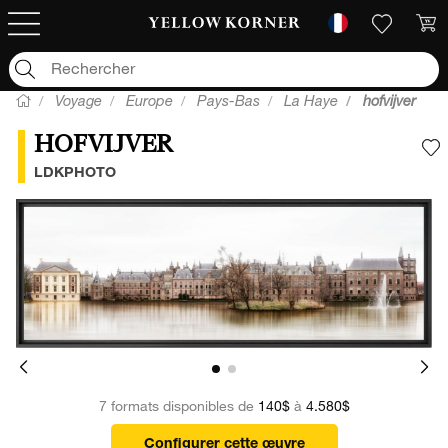
Voyage
Europe
Pays-Bas
La Haye
hofvijver
HOFVIJVER
A
LDKPHOTO
7 formats disponibles de
140$
à
4.580$
Configurer cette œuvre