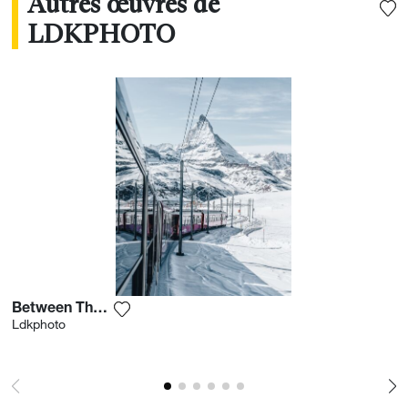
Autres œuvres de
LDKPHOTO
Between The Slopes
Ajouter la photographie à ma wishlist
Ldkphoto