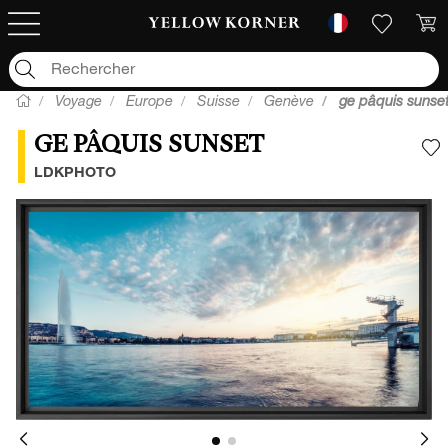
Voyage
Europe
Suisse
Genève
ge pâquis sunse
GE PÂQUIS SUNSET
A
LDKPHOTO