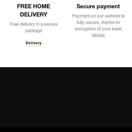
FREE HOME
Secure payment
DELIVERY
Payment on our website is
fully secure, thanks to
Free delivery in a secure
encryption of your bank
package
details
Delivery