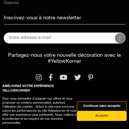
Galeries
Inscrivez-vous à notre newsletter
Partagez-nous votre nouvelle décoration avec le
#YellowKorner
AMÉLIOREZ VOTRE EXPÉRIENCE
YELLOWKORNER
Pour nous permettre d’adapter nos offres et vous
proposer un contenu personnalisé, autorisez
Mentions légales
Conditions générales d'utilisation
Continuer sans accepter
l’utilisation de cookies . Grâce à cela nous pouvons
suivre les performances du site Yellowkorner et vous
Utilisation des cookies
offrir une expérience plus pertinente. Nous veillons à
Accepter
la protection et au respect de vos données
personnelles.