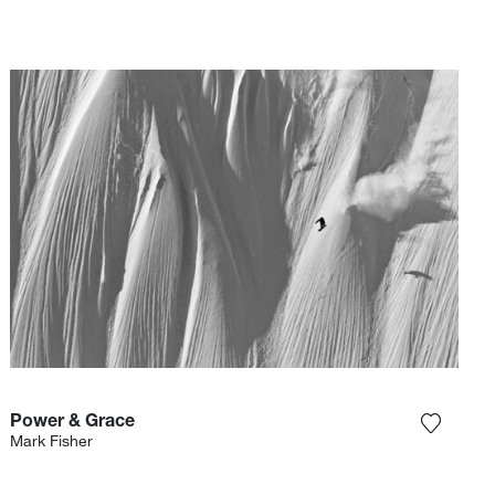
Power & Grace
r la photographie à ma wishlist
Ajouter
Mark Fisher