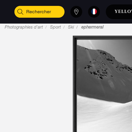
Photographies d'art
Sport
Ski
ephermeral