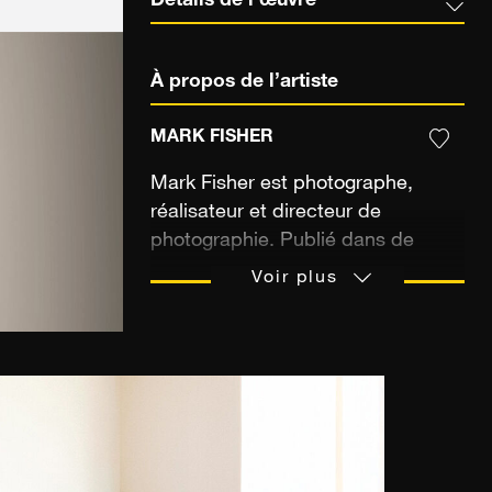
Détails de l’œuvre
À propos de l’artiste
MARK FISHER
Mark Fisher est photographe,
réalisateur et directeur de
photographie. Publié dans de
nombreuses revues à travers le
Voir plus
monde, il travaille également pour
le compte de grandes marques
telles que Patagonia, Mercedes
Benz, Nike ou encore The North
Face. Il a été dûment récompensé
pour son travail, sélectionné à
PDN's 30 et il a reçu le Prix de