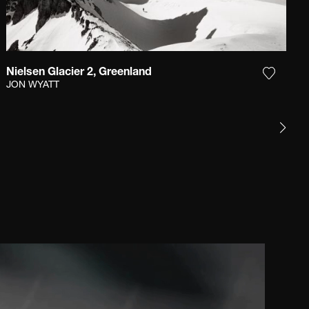
Nielsen Glacier 2, Greenland
r la photographie à ma wishlist
Ajouter
JON WYATT