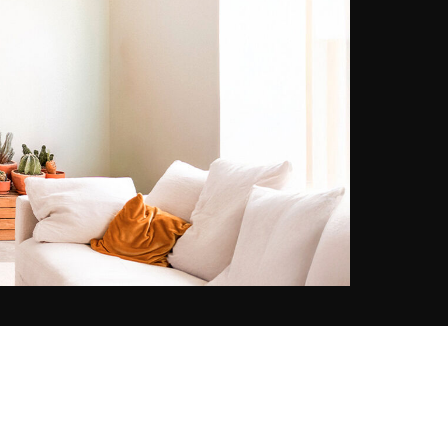
l\'étoile montante d'Adobe. Gratifié
de la bourse d'excellence
Fulbright, il a également enseigné
au sein du prestigieux Centre
Annenberg pour la photographie.