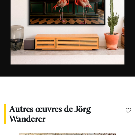
allemands (Foto Praxis, Focus ou encore ELLE
City). Les thèmes de prédilection de Jörg
Wanderer sont les paysages urbains, les scènes
de rue, l’architecture et l’énergie lumineuse.
Épris de voyages qu’il mène aux quatre coins du
monde, il réalise principalement des clichés en
pose longue en s’intéressant à richesse
chromatique des villes une fois la nuit tombée.
Autres œuvres de Jörg
Wanderer