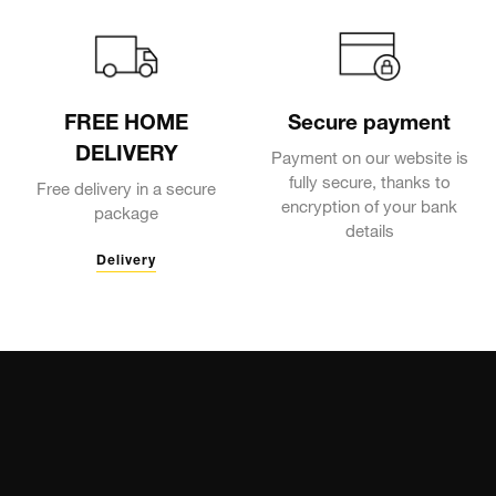
FREE HOME
Secure payment
DELIVERY
Payment on our website is
fully secure, thanks to
Free delivery in a secure
encryption of your bank
package
details
Delivery