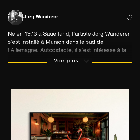
Jörg Wanderer
Né en 1973 à Sauerland, l’artiste Jörg Wanderer
s’est installé à Munich dans le sud de
l’Allemagne. Autodidacte, il s’est intéressé à la
photographie dès l’enfance, prenant exemple
Voir plus
sur son père qui ne quittait jamais son appareil
SLR. Il tirait, à ses débuts, des instantanés
pendant ses vacances, pour le plaisir et sans
ambition particulière. Son talent pour la prise de
vue et le post traitement numérique se
développent à la fin des années 90. Doté d’un
reflex numérique, il commence à diffuser ses
images sur les réseaux sociaux, celles-ci sont
ensuite publiées dans divers magazines