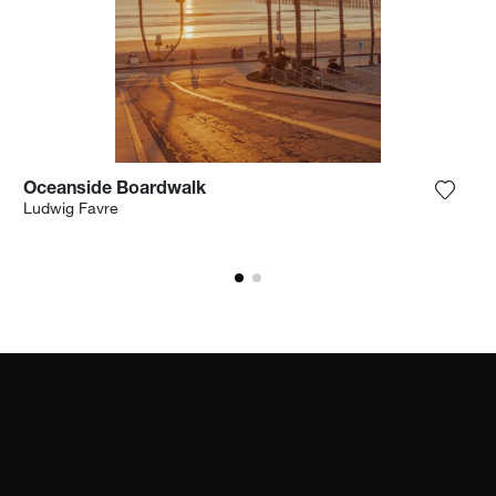
Oceanside Boardwalk
ter la photographie à ma wishlist
Ajoute
Ludwig Favre