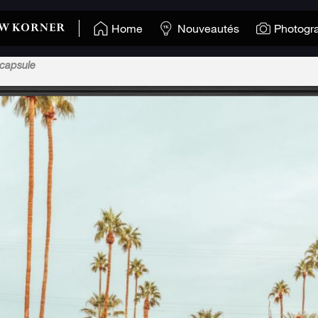
Home
Nouveautés
Photogr
 capsule