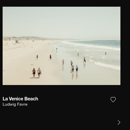
La Venice Beach
r la photographie à ma wishlist
Ajouter
Ludwig Favre