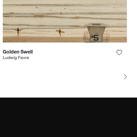
Golden Swell
r la photographie à ma wishlist
Ajouter
Ludwig Favre