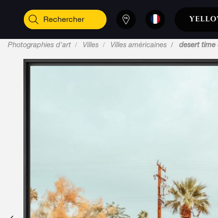
Photographies d'art
Villes
Villes américaines
desert time