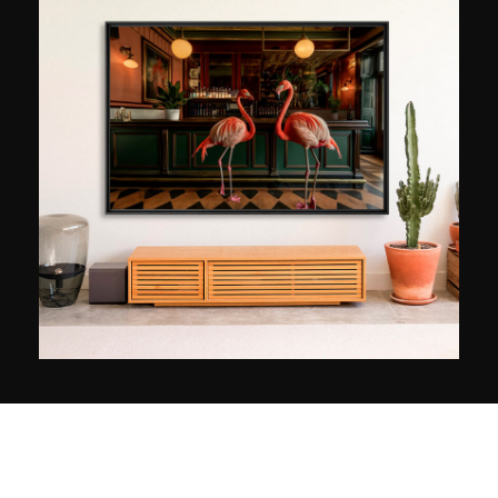
2013. Depuis ses premières réalisations en 2012,
Jefflin entreprend une œuvre personnelle
consacrée aux paysages dépourvus de
présence humaine. Ses œuvres minimalistes ont
été exposées en Ukraine et aux États-Unis. Elles
ont, depuis 2014, couronné le photographe à
plusieurs reprises lors de concours de
photographie internationaux et notamment lors
du Prix de la Photographie de Paris (Px3), du
Moscow International Foto Awards (MIFA) et de
l’International Photography Award (IPA).