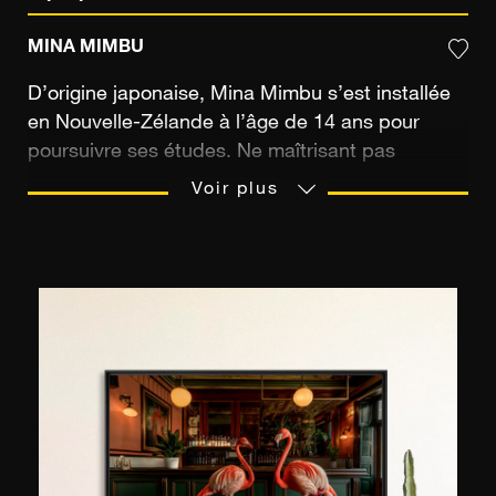
MINA MIMBU
D’origine japonaise, Mina Mimbu s’est installée
en Nouvelle-Zélande à l’âge de 14 ans pour
poursuivre ses études. Ne maîtrisant pas
l’anglais à son arrivée à Auckland, celle-ci se
Voir plus
tourne vers d’autres moyens d’expression pour
contrer la barrière de la langue. En autodidacte,
elle s’essaye à la peinture avant de se
rapprocher de la photographie quelques années
plus tard, suite à la naissance de ses deux fils.
Avec le temps, ceux-ci deviennent sa principale
source d’inspiration. La photographe empreinte
au monde de l’enfance son innocence pour créer
des images candides qui lui permettent de
s’évader de la réalité. Parce que les enfants