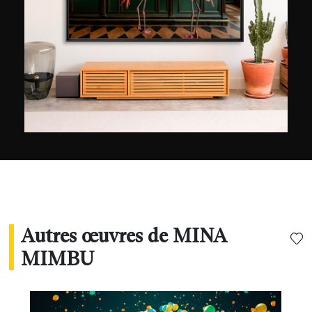
voient le monde de leurs propres yeux, un
monde bien différent de celui des adultes, Mina
Mimbu ambitionne de l’interpréter à travers le
prisme de son objectif et insuffle un peu de
magie dans ses portraits colorés. Couplés avec
les magnifiques et insaisissables paysages du
Pacifique, elle laisse au spectateur le souvenir
d’un sentiment enchanteur et une envie
irrésistible de retourner en enfance.
Autres œuvres de MINA
MIMBU