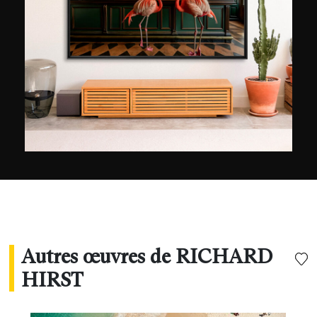
donc son talent à son expérience acquise au fil
des années et aux nombreuses rencontres avec
d’autres artistes réputés du pays. Se levant
chaque matin avant l’aube pour capturer la ville
sous une lumière et un angle différent, sa
collection d’images dresse un portrait intense de
la mégalopole. Avec l’avènement des réseaux
sociaux et de la photographie numérique,
Richard Hirst a aujourd’hui acquit une véritable
réputation sur la toile.
Autres œuvres de RICHARD
HIRST