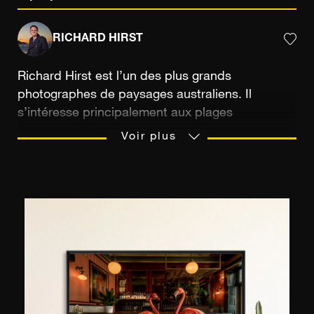
RICHARD HIRST
Richard Hirst est l’un des plus grands
photographes de paysages australiens. Il
s’intéresse principalement aux plages
immaculées et aux paysages urbains autour de
Voir plus
Sydney, ville dont il est toujours resté fidèle et à
laquelle il voue une véritable admiration depuis
plus de 30 ans. Sa passion pour la photographie
a commencé alors qu’il n’était âgé que de 16
ans et qu’il passait la majeure partie de ses
journées à capturer des noirs et blancs de la
belle mégalopole australienne avant de les
développer dans une chambre noire installée
dans la cave de ses parents. Autodidacte, il doit