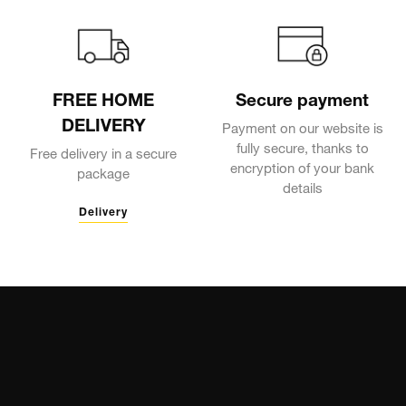
FREE HOME
Secure payment
DELIVERY
Payment on our website is
fully secure, thanks to
Free delivery in a secure
encryption of your bank
package
details
Delivery