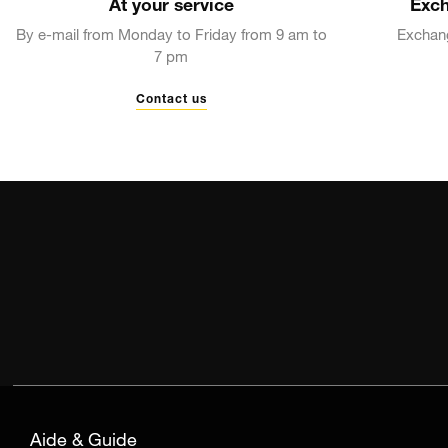
At your service
Exch
FOUR SEASONS
By e-mail from Monday to Friday from 9 am to
Exchang
7 pm
Contact us
Aide & Guide