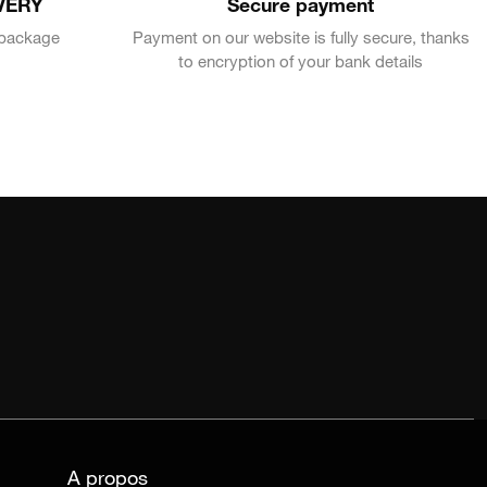
VERY
Secure payment
e package
Payment on our website is fully secure, thanks
to encryption of your bank details
A propos