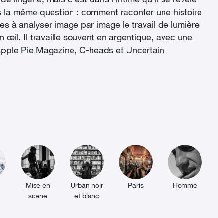
 lingerie, mais c'est dans l'intime qu'il se révèle
urs la même question : comment raconter une histoire
res à analyser image par image le travail de lumière
n œil. Il travaille souvent en argentique, avec une
e, Apple Pie Magazine, C-heads et Uncertain
Mise en
Urban noir
Paris
Homme
scene
et blanc