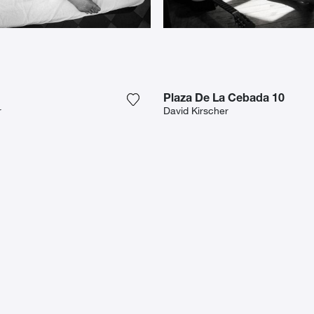
Plaza De La Cebada 10
aphie à ma wishlist
Ajouter la photographie à ma wishli
r
David Kirscher