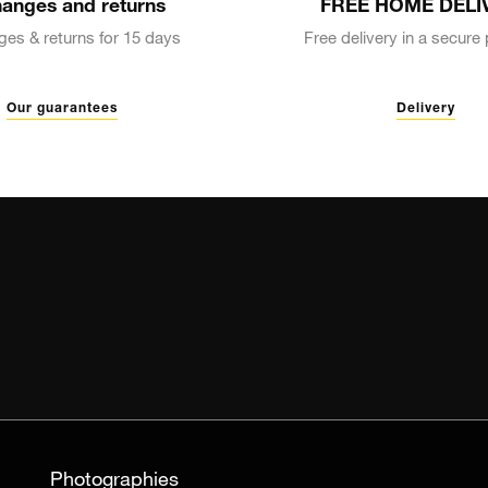
anges and returns
FREE HOME DELI
es & returns for 15 days
Free delivery in a secur
Our guarantees
Delivery
Photographies