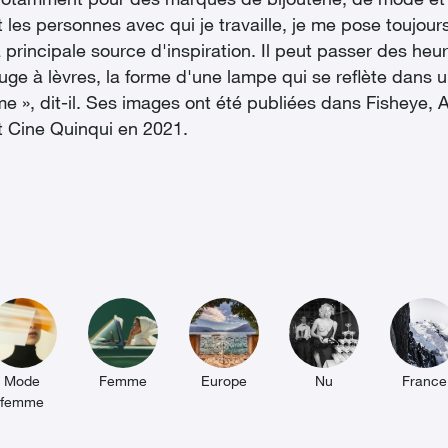
 notamment pour des marques de bijouterie, de mode et de
et les personnes avec qui je travaille, je me pose toujo
 principale source d'inspiration. Il peut passer des heu
ouge à lèvres, la forme d'une lampe qui se reflète dans u
ntime », dit-il. Ses images ont été publiées dans Fishey
t Cine Quinqui en 2021.
Mode
Femme
Europe
Nu
France
femme