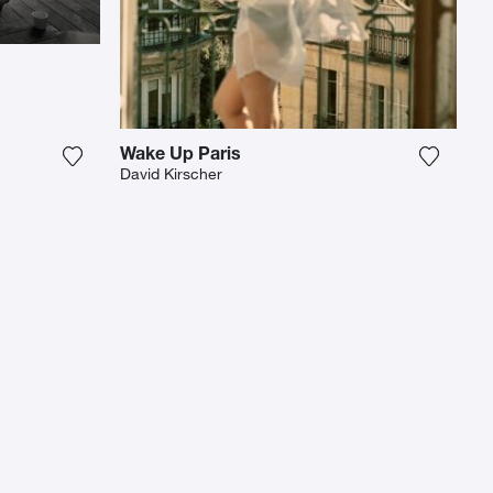
Wake Up Paris
st
Ajouter la photographie à ma wishlist
Ajouter
David Kirscher