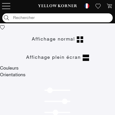
Photographies d'art
/
null
/
Ice Views
Ice Views
Affichage normal
Affichage plein écran
Couleurs
Orientations