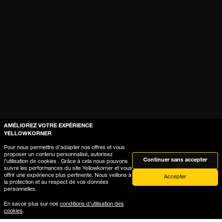
AMÉLIOREZ VOTRE EXPÉRIENCE
YELLOWKORNER
Pour nous permettre d’adapter nos offres et vous
proposer un contenu personnalisé, autorisez
Continuer sans accepter
l’utilisation de cookies . Grâce à cela nous pouvons
suivre les performances du site Yellowkorner et vous
offrir une expérience plus pertinente. Nous veillons à
Accepter
la protection et au respect de vos données
personnelles.
En savoir plus sur nos
conditions d'utilisation des
cookies
.