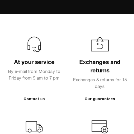
At your service
Exchanges and
returns
By e-mail from Monday to
Friday from 9 am to 7 pm
Exchanges & returns for 15
days
Contact us
Our guarantees