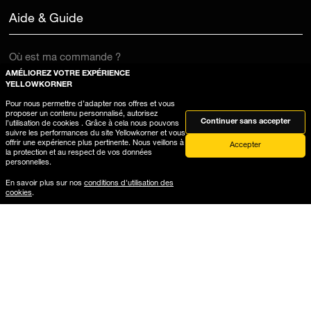
Aide & Guide
Où est ma commande ?
AMÉLIOREZ VOTRE EXPÉRIENCE
Livraison et retours
YELLOWKORNER
Guide encadré galerie
Pour nous permettre d’adapter nos offres et vous
proposer un contenu personnalisé, autorisez
Continuer sans accepter
l’utilisation de cookies . Grâce à cela nous pouvons
Guide formats contrecollés
suivre les performances du site Yellowkorner et vous
offrir une expérience plus pertinente. Nous veillons à
Accepter
Où peut-on acheter des photographies d'art ?
la protection et au respect de vos données
personnelles.
Services B2B
En savoir plus sur nos
conditions d'utilisation des
cookies
.
Photographies
Carte Cadeau
Architecture
Vintage
Nouveauté
Voiture
Montagne
Dernier exemplaire
Plage
Pop Culture