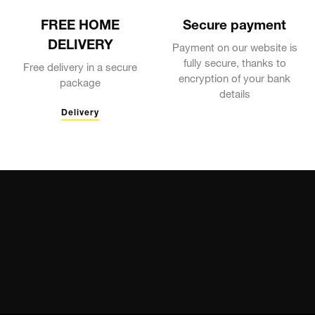
FREE HOME
Secure payment
DELIVERY
Payment on our website is
fully secure, thanks to
Free delivery in a secure
encryption of your bank
package
details
Delivery