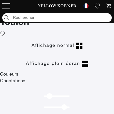
Photographies d'art
/
Voyage
/
Europe
/
France
/
Toulon
Toulon
Affichage normal
Affichage plein écran
Couleurs
Orientations