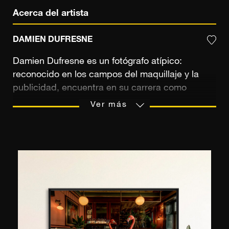
Acerca del artista
DAMIEN DUFRESNE
Damien Dufresne es un fotógrafo atípico:
reconocido en los campos del maquillaje y la
publicidad, encuentra en su carrera como
fotógrafo artístico la libertad de olvidar los
Ver más
códigos y las limitaciones de la moda. … «La
fotografía artística me da verdadera libertad,
puedo dejar volar mi imaginación, no intento
provocar pero tampoco me prohíbo nada, sigo
mi instinto, hago imágenes que tienen un
significado para mí, imágenes que me hablan…»
… «Para mí, el dibujo, la pintura o la fotografía
son una forma de expresión, de contar historias
sin usar palabras, una forma de lenguaje, una