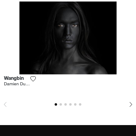
Shanghai, China 2018 "Clandestins",
YellowKorner Galerie Francs Bourgeois, París,
Francia
Wangbin
Agrega la fotografía a mi lista de deseos
Damien Dufresne