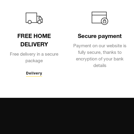
FREE HOME
Secure payment
DELIVERY
Payment on our website is
fully secure, thanks to
Free delivery in a secure
encryption of your bank
package
details
Delivery