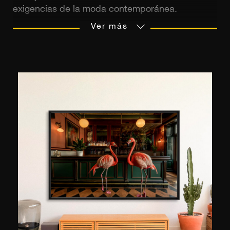
exigencias de la moda contemporánea.
Descubrió la fotografía en el instituto, creando
Ver más
imágenes para un juego de rol online, una
experiencia formativa que despertó su pasión.
Tras sus primeros años en la campiña romana,
se formó en Londres y posteriormente desarrolló
sus primeros editoriales en Milán antes de
establecerse en París en 2014. Allí, forjó una
carrera internacional, colaborando con marcas
como Dior, Vichy y La Perla, y publicaciones
como Vogue y Harper's Bazaar. Además de su
trabajo fotográfico, explora el vídeo y proyectos
personales, desarrollando un estilo visual único,
íntimo y cinematográfico a la vez.