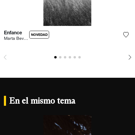
Enfance
NOVEDAD
Marta Bevacqua
Agre
En el mismo tema