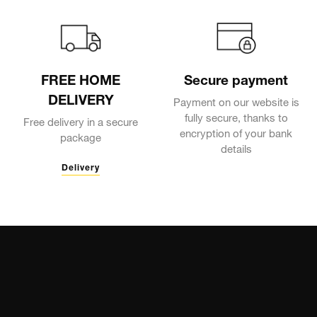
FREE HOME
Secure payment
DELIVERY
Payment on our website is
fully secure, thanks to
Free delivery in a secure
encryption of your bank
package
details
Delivery