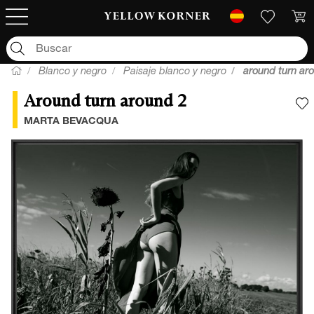
Blanco y negro
Paisaje blanco y negro
around turn ar
Around turn around 2
A
MARTA BEVACQUA