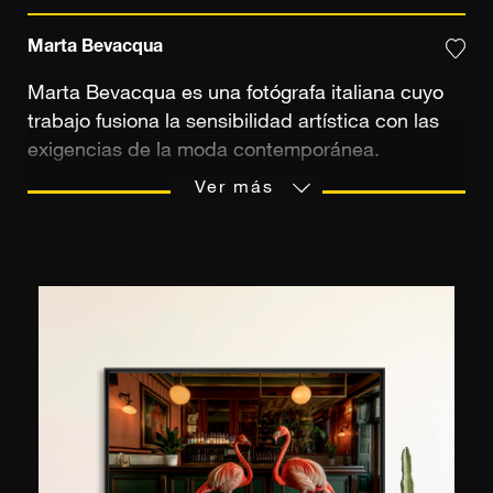
Marta Bevacqua
Marta Bevacqua es una fotógrafa italiana cuyo
trabajo fusiona la sensibilidad artística con las
exigencias de la moda contemporánea.
Descubrió la fotografía en el instituto, creando
Ver más
imágenes para un juego de rol online, una
experiencia formativa que despertó su pasión.
Tras sus primeros años en la campiña romana,
se formó en Londres y posteriormente desarrolló
sus primeros editoriales en Milán antes de
establecerse en París en 2014. Allí, forjó una
carrera internacional, colaborando con marcas
como Dior, Vichy y La Perla, y publicaciones
como Vogue y Harper's Bazaar. Además de su
trabajo fotográfico, explora el vídeo y proyectos