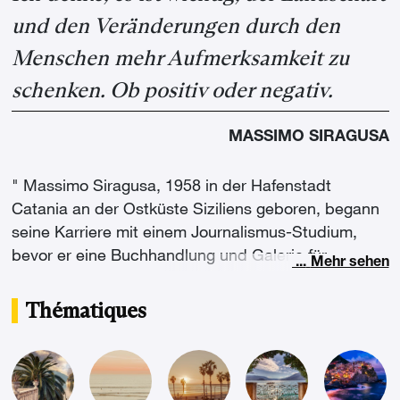
und den Veränderungen durch den
Menschen mehr Aufmerksamkeit zu
schenken. Ob positiv oder negativ.
MASSIMO SIRAGUSA
" Massimo Siragusa, 1958 in der Hafenstadt
Catania an der Ostküste Siziliens geboren, begann
seine Karriere mit einem Journalismus-Studium,
bevor er eine Buchhandlung und Galerie für
...
Mehr sehen
italienische Fotografen eröffnete. Im Alter von 29
Jahren beschloss er Fotograf zu werden, nachdem
Thématiques
er Ferdinando Scianna, einen sizilianischen
internationalen Reporter von Magnum, getroffen
hatte. Danach zog er nach Mailand und begann
seine Zusammenarbeit mit der Agentur Contrasto.