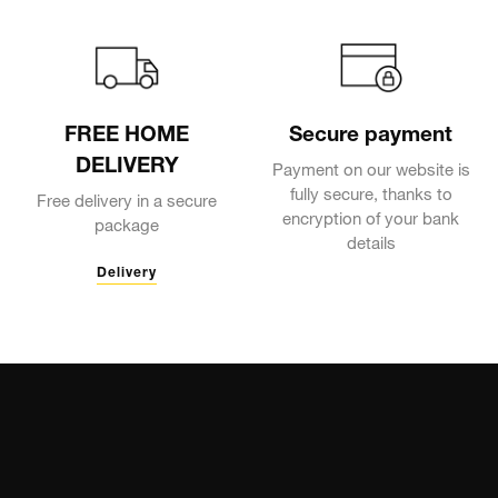
FREE HOME
Secure payment
DELIVERY
Payment on our website is
fully secure, thanks to
Free delivery in a secure
encryption of your bank
package
details
Delivery