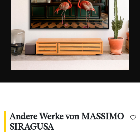
European Institute of Design. Seine Bilder in
einem intensiven Stil wurden in internationalen
Magazinen wie dem New York Times Magazine,
Time, Newsweek, El Pais oder Le Figaro
veröffentlicht. Sie wurden in Italien und im
Ausland (Frankreich, Belgien und Russland)
ausgestellt und haben mehrere Auszeichnungen
bei den World Press Photo Awards, Sony
Awards und Moscow Foto Awards gewonnen.
Massimo Siragusa hat außerdem
Werbekampagnen u.a. für die Marken Lavazza,
Kodak, Moleskine, Bosch, Kartell und Alfa
Romeo produziert."
Andere Werke von MASSIMO
SIRAGUSA