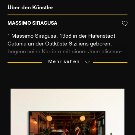
Über den Künstler
MASSIMO SIRAGUSA
" Massimo Siragusa, 1958 in der Hafenstadt
Catania an der Ostküste Siziliens geboren,
begann seine Karriere mit einem Journalismus-
Studium, bevor er eine Buchhandlung und
Mehr sehen
Galerie für italienische Fotografen eröffnete. Im
Alter von 29 Jahren beschloss er Fotograf zu
werden, nachdem er Ferdinando Scianna, einen
sizilianischen internationalen Reporter von
Magnum, getroffen hatte. Danach zog er nach
Mailand und begann seine Zusammenarbeit mit
der Agentur Contrasto. Heute lebt Massimo
Siragusa in Rom und unterrichtet seine
künstlerische Praxis an den Studenten des