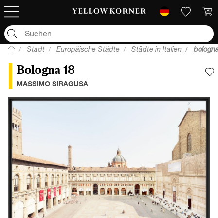
Stadt
Europäische Städte
Städte in Italien
bologn
Bologna 18
F
MASSIMO SIRAGUSA