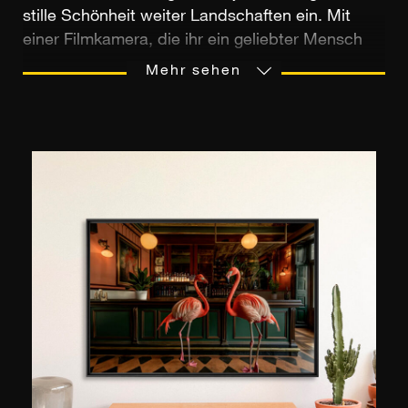
stille Schönheit weiter Landschaften ein. Mit
einer Filmkamera, die ihr ein geliebter Mensch
schenkte, lernte sie die Fotografie kennen und
Mehr sehen
hat sich seitdem ihre Vorliebe für präzise
Kompositionen, natürliches Licht und leuchtende
Farben bewahrt. Ihre digitalen Arbeiten,
minimalistisch und zugleich raffiniert, spiegeln
heute ihre tiefe Verbundenheit mit der Natur und
ihren aufrichtigen Wunsch wider, die flüchtige
Einfachheit des Augenblicks einzufangen. Jeder
Bergausflug wird so zu einer intuitiven
Erkundungsreise, bei der sich die Künstlerin von
der Poesie der Landschaften leiten lässt, die sie
erlebt.