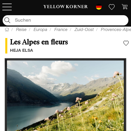
Reise
Europa
France
Zuid-Oost
Provences-Alpe
Les Alpes en fleurs
F
HEJA ELSA