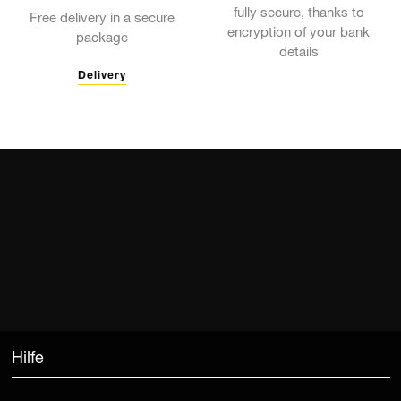
fully secure, thanks to
Free delivery in a secure
encryption of your bank
package
details
Delivery
Hilfe