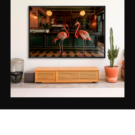
sich ausschließlich seiner Leidenschaft, der
Malerei, zu widmen. Zunächst steht er der
provenzalischen Schule nahe, erweitert dann
jedoch sein Erkundungsfeld und interessiert sich
für starke Kontraste, wie New York oder Paris.
Seit 2010 hat er die Staffelei zur Seite geräumt
und integriert Fotografie in seine Werke, indem er
seine malerische Kunst zu einer moderneren
Sprache führt. Heute entwickelt er originelle
grafische Werke im Stil des Neo-Pops, dem
Nachfolger der Pop-Art-Bewegung der 50er
Jahre.