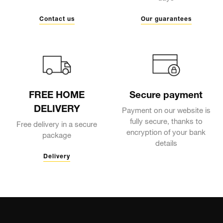
Contact us
Our guarantees
FREE HOME
Secure payment
DELIVERY
Payment on our website is
fully secure, thanks to
Free delivery in a secure
encryption of your bank
package
details
Delivery