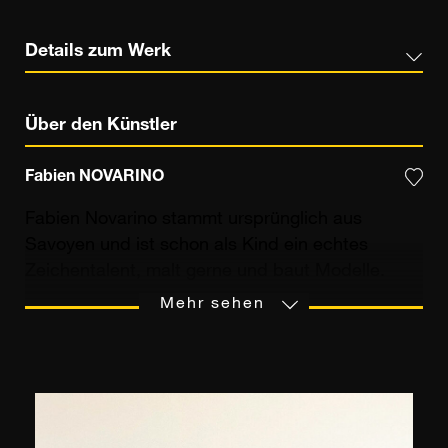
Details zum Werk
Über den Künstler
Fabien NOVARINO
Fabien Novarino stammt ursprünglich aus
Savoyen und ist schon als Kind ein echtes
Zeichentalent, malt gerne und baut Modelle.
Schließlich zieht er nach Südfrankreich, wo er
Mehr sehen
stark von der provenzalischen Kulisse und ihrer
Ästhetik geprägt wird. Nach einem
Literaturstudium und einer Karriere im
kaufmännischen Bereich anschließend,
entscheidet sich Fabien Novarino mit 27 Jahren,