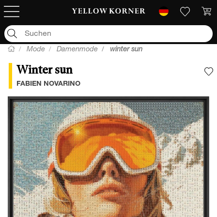
Mode
Damenmode
winter sun
Winter sun
F
FABIEN NOVARINO