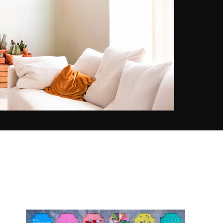
Landschafts-Montagen machten
sie berühmt. „Ich versuche
möglichst realistisch anmutende
imaginäre Landschaften zu
kreieren“, erklärt sie, „Ich möchte,
dass der Betrachter, beim Blick auf
die Bilder, seine eigene Geschichte
erfindet, so dass die Montage im
Bereich der individuellen
Vorstellungen des Einzelnen zum
Leben erwacht“. Heute erwacht
Marie-Laure Varielles Arbeit in den
unterschiedlichsten Formen zum
Leben, als Foto-Buch, in
großformatigen Drucken, in
Magazinen oder sogar in
Kleidungs-Kollektionen! Sie stellt