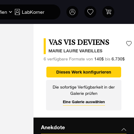
fien
LabKorner
VAS VIS DEVIENS
F
MARIE LAURE VAREILLES
6 verfügbare Formate von
140$
bis
6.730$
Dieses Werk konfigurieren
Die sofortige Verfügbarkeit in der
Galerie prüfen
Eine Galerie auswählen
Anekdote