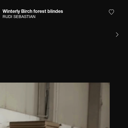
Winterly Birch forest blindes
Sie das Foto meiner Wunschliste hinzu
Fügen S
RUDI SEBASTIAN