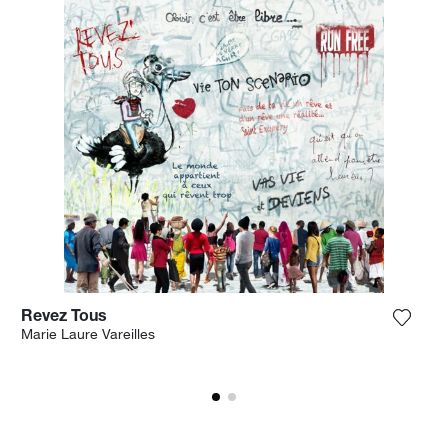
Revez Tous
n Sie das Foto meiner Wunschliste hinzu
Fügen 
Marie Laure Vareilles