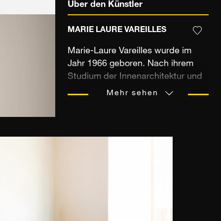
Über den Künstler
MARIE LAURE VAREILLES
Marie-Laure Vareilles wurde im
Jahr 1966 geboren. Nach ihrem
Studium der Innenarchitektur und
ihrer Zeit als Grafikdesignerin in
Mehr sehen
einem Technik-Magazin, entschied
sie sich, im Alter von 36, sich ihrer
ersten großen Liebe zu widmen:
der Kunst und der Fotografie. Sie
began extensiv, vor allem in Asien,
zu reisen. Dort machte sie Fotos,
welche sie zuhause angekommen
zu Montagen zusammenfügte,
inspiriert von ihren Begegnungen
und von Poesie berührt. Diese