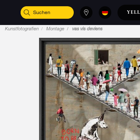
Kunstfotografien
Montage
vas vis deviens