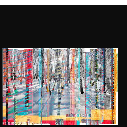
bekannt gemacht. Heute sind die
Werke von Marie-Laure Vareille in
Fotografie-Bildbänden, auf
großformatigen Abzügen, in
Magazinen oder sogar in
Modekollektionen zu finden. Nach
drei Dingen gefragt, die für sie im
Leben unverzichtbar sind,
antwortete sie: „Kreativität,
Leidenschaft und... ein
Computer!“.