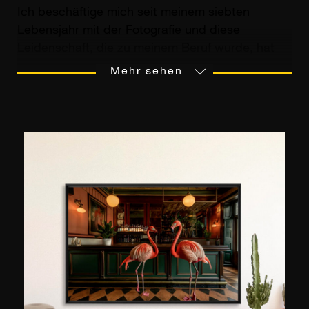
Ich beschäftige mich seit meinem siebten
Lebensjahr mit der Fotografie und diese
Leidenschaft, die zu meinem Beruf wurde, hat
mich nie verlassen. Ich war viele Jahre lang AFP-
Mehr sehen
Korrespondent im Südpazifik. Heute arbeite ich
für Tourismusbüros wie die von Saint-Jean-Cap-
Ferrat, Èze und Cap d'Ail. Ich habe an
verschiedenen Orten Ausstellungen durchgeführt
und bin offizieller Fotograf der orthodoxen Kirche
und der französischen Botschaft in Monaco. Ich
mag besonders Konzertfotos, Landschaften mit
schwierigem Licht, Langzeitbelichtungen und
Himmel.