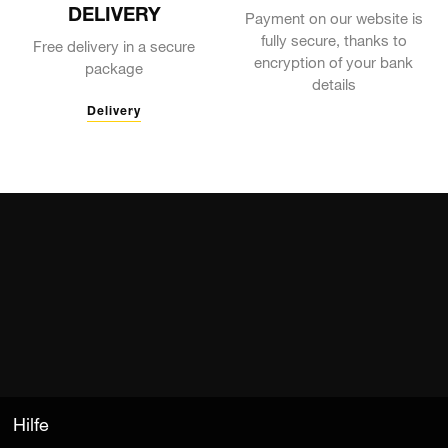
DELIVERY
Payment on our website is
fully secure, thanks to
Free delivery in a secure
encryption of your bank
package
details
Delivery
Hilfe