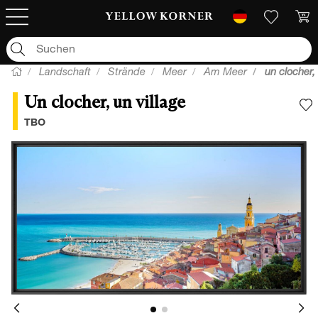
Landschaft
Strände
Meer
Am Meer
un clocher, 
Un clocher, un village
F
TBO