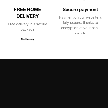
FREE HOME
Secure payment
DELIVERY
Payment on our website is
fully secure, thanks to
Free delivery in a secure
encryption of your bank
package
details
Delivery