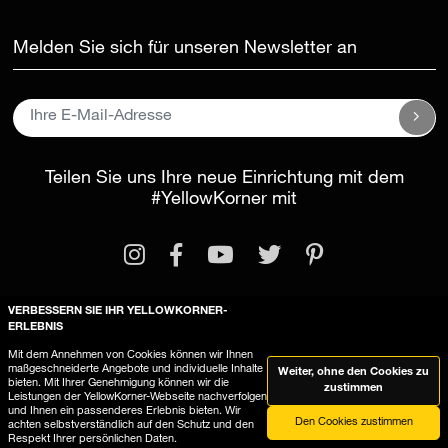
Melden Sie sich für unseren Newsletter an
Teilen Sie uns Ihre neue Einrichtung mit dem
#YellowKorner
mit
VERBESSERN SIE IHR YELLOWKORNER-
Rechtliche Informationen
ERLEBNIS
Allgemeine Geschäftsbedingungen
Mit dem Annehmen von Cookies können wir Ihnen
maßgeschneiderte Angebote und individuelle Inhalte
Weiter, ohne den Cookies zu
YellowKorner verwendet Cookies
bieten. Mit Ihrer Genehmigung können wir die
zustimmen
Leistungen der YellowKorner-Webseite nachverfolgen
und Ihnen ein passenderes Erlebnis bieten. Wir
Den Cookies zustimmen
achten selbstverständlich auf den Schutz und den
Respekt Ihrer persönlichen Daten.