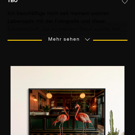
TBO
Ich beschäftige mich seit meinem siebten
Lebensjahr mit der Fotografie und diese
Leidenschaft, die zu meinem Beruf wurde, hat
mich nie verlassen. Ich war viele Jahre lang AFP-
Mehr sehen
Korrespondent im Südpazifik. Heute arbeite ich
für Tourismusbüros wie die von Saint-Jean-Cap-
Ferrat, Èze und Cap d'Ail. Ich habe an
verschiedenen Orten Ausstellungen durchgeführt
und bin offizieller Fotograf der orthodoxen Kirche
und der französischen Botschaft in Monaco. Ich
mag besonders Konzertfotos, Landschaften mit
schwierigem Licht, Langzeitbelichtungen und
Himmel.