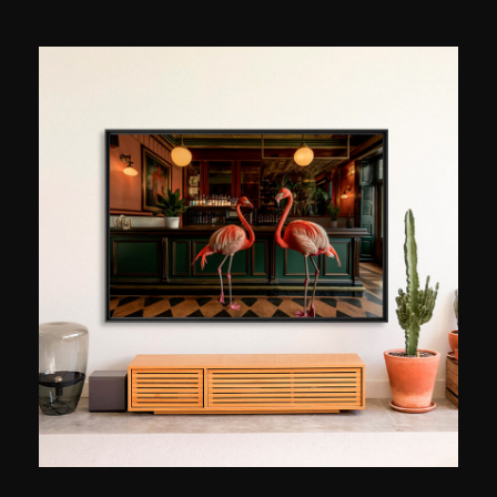
und Baustellen, später entwickelte er eine
persönlichere Perspektive auf Raum, Licht und
deren Wirkung auf die Menschen, die sie
durchqueren. Seine Pariser Serie, die er seit
seinem Umzug in die Hauptstadt im Jahr 2020
mit Geduld aufgebaut hat, verfolgt eine ebenso
einfache wie beeindruckende Idee: Paris in dem
Moment einzufangen, in dem sich das Licht der
Stadt verändert. In der goldenen Stunde, jenem
Moment am Ende des Tages, wenn der Lärm
verstummt und die Formen der Stadt in neuem
Licht erstrahlen. Matteo Merea kehrt oft an
dieselben Orte zurück, denn jeder Besuch
schenkt ihm ein anderes Bild. Ausgebildet in der
analogen Fotografie, bevor er zur
Digitalfotografie wechselte, arbeitet er ohne
übermäßige Retusche und strebt danach, die