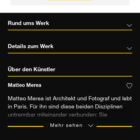
Rund ums Werk
Details zum Werk
Über den Künstler
Matteo Merea
Matteo Merea ist Architekt und Fotograf und lebt
in Paris. Für ihn sind diese beiden Disziplinen
untrennbar miteinander verbunden: Sie
bereichern sich gegenseitig. Seit über zwanzig
Mehr sehen
Jahren fotografiert er Orte, die ihn faszinieren.
Anfangs dokumentierte er damit seine Reisen