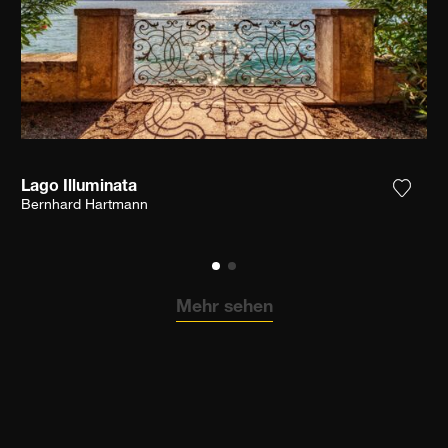
Lago Illuminata
n Sie das Foto meiner Wunschliste hinzu
Fügen 
Bernhard Hartmann
Mehr sehen