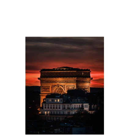
erstrahlen. Matteo Merea kehrt oft
an dieselben Orte zurück, denn
jeder Besuch schenkt ihm ein
anderes Bild. Ausgebildet in der
analogen Fotografie, bevor er zur
Digitalfotografie wechselte,
arbeitet er ohne übermäßige
Retusche und strebt danach, die
Atmosphäre im Moment ihres
Entstehens einzufangen. „Ein Bild
überwindet alle Sprachen“, sagt er.
„Es ermöglicht Ihnen, ein Gefühl
sofort auszudrücken, ohne Worte
zu benötigen.“