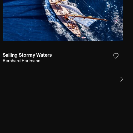
Sailing Stormy Waters
Sie das Foto meiner Wunschliste hinzu
Fügen S
Bernhard Hartmann