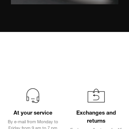
At your service
Exchanges and
returns
By e-mail from Monday to
Friday from 9 am to 7 pm