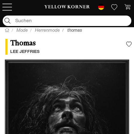
Mode
Herrenmode
thomas
Thomas
F
LEE JEFFRIES