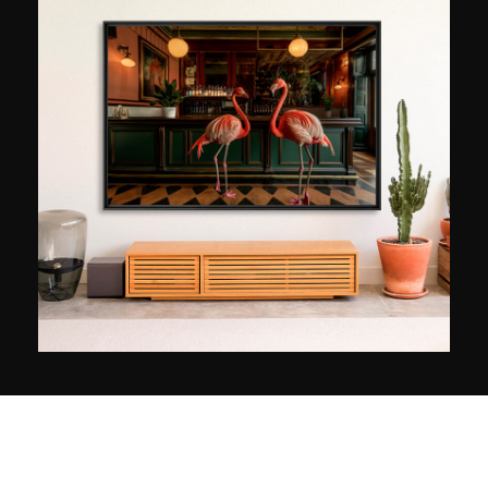
obdachlose Menschen verändert sich bei
diesem Anblick vollkommen und Lee Jeffries
beschließt sie zu fotografieren. Diese besondere
Begegnung stellt den Beginn seines
künstlerischen und sozialen Projekts dar:
Obdachlose werden zu seinem Hauptthema. Der
humanistische Fotograf erklärt, dass jedes Bild
aus einem langen Gespräch mit dem
abgebildeten Menschen entsteht, und dieser
besondere Augenblick es ihm erlaubt, eine echte
Verbindung zu den Menschen herzustellen, die
auch in ihrem Blick auf den Bildern zu spüren ist.
„Die Emotion liegt in ihren Augen“, führt Lee
Jeffries aus, dessen majestätische Schwarz-
weiß-Porträts ihm dabei helfen Geld zu
sammeln, um die schwierigen
Lebensbedingungen der oft isolierten,
vergessenen und gebeutelten Obdachlosen zu