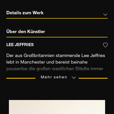
Details zum Werk
Über den Künstler
LEE JEFFRIES
Der aus Großbritannien stammende Lee Jeffries
lebt in Manchester und bereist beinahe
pausenlos die großen westlichen Städte immer
auf der Suche nach den dortigen Bewohnern der
Mehr sehen
Straßen, um deren Noblesse mit seinen Bildern
aufzuzeigen. 2008 entdeckte der ehemalige
Buchhalter auf der Straße am Leicester Square
in London bei einem Marathon eine junge Frau,
eingehüllt in einen Schlafsack. Sein Blick auf