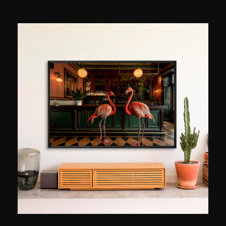
Argentinien und Deutschland. Nach einer
Karriere in der PR in Paris zog er 2007 nach New
York. Sobald er ankam, verliebte er sich in diese
geschäftige Stadt. Er war schon immer
begeistert von der Fotografie und die
Stadtlandschaft und Schmelztiegelatmosphäre
des Big Apple sind für ihn zu einer
unerschöpflichen Inspirationsquelle geworden.
Durch das Herausstellen einer besonderen
Beleuchtung, Architektur oder einer
faszinierenden Situation bemüht er sich, auf
jedem seiner Fotos ein kleines Stück der Seele
der Stadt und ihrer Energie festzuhalten.