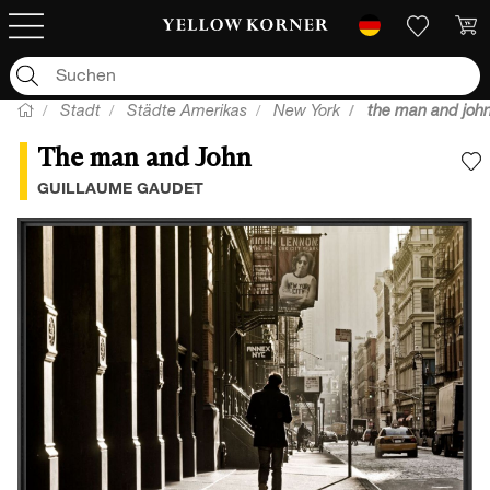
Stadt
Städte Amerikas
New York
the man and joh
The man and John
F
GUILLAUME GAUDET