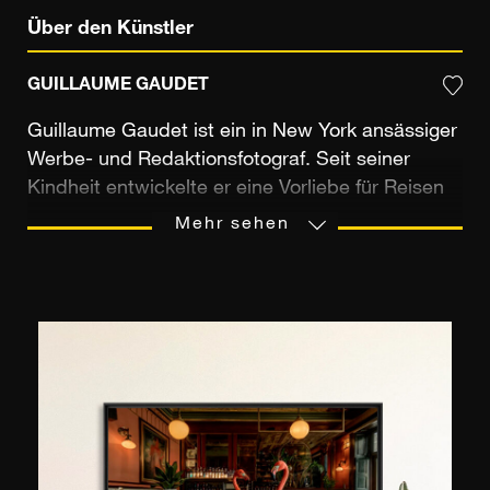
Über den Künstler
GUILLAUME GAUDET
Guillaume Gaudet ist ein in New York ansässiger
Werbe- und Redaktionsfotograf. Seit seiner
Kindheit entwickelte er eine Vorliebe für Reisen
und die Entdeckung neuer Kulturen. Er lebte in
Mehr sehen
verschiedenen Ländern, darunter Spanien,
Argentinien und Deutschland. Nach einer
Karriere in der PR in Paris zog er 2007 nach New
York. Sobald er ankam, verliebte er sich in diese
geschäftige Stadt. Er war schon immer
begeistert von der Fotografie und die
Stadtlandschaft und Schmelztiegelatmosphäre
des Big Apple sind für ihn zu einer
unerschöpflichen Inspirationsquelle geworden.