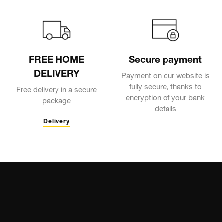
FREE HOME
Secure payment
DELIVERY
Payment on our website is
fully secure, thanks to
Free delivery in a secure
encryption of your bank
package
details
Delivery