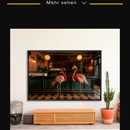
audiovisionelle Studien, als auch die Weitergabe
Mehr sehen
einer Leidenschaft zwischen Vater und Sohn,
waren die Mittel, die das Auge des Fotografen
für die Wiedergabe malerischer Landschaften
sensibilisierten. Die fotografische Praxis erlaubt
es Ludwig Favre, ""Lebensabschitte""
festzuhalten, die er auf seinen vielen Reisen
gerne spontan einfängt. Vor allem die, die
zwischen Frankreich und den Vereinigten
Staaten entstanden sind, wo er sich zu Hause
fühlt. Besonders in New York lässt sich Ludwig
Favre von der atemberaubenden Infrastruktur
der Stadt überraschen, die ihresgleichen sucht.
Wann immer er die Gelegenheit dazu hat,
offenbart er eine Vision, die sowohl dynamisch
als auch gelassen ist. Seine Bilder, die 2015 mit
dem Geo-Preis ausgezeichnet wurden, sind in
Paris, Sydney, Seoul, New York und Los Angeles