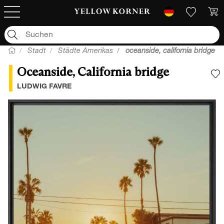
Stadt
Städte Amerikas
oceanside, california bridge
Oceanside, California bridge
F
LUDWIG FAVRE