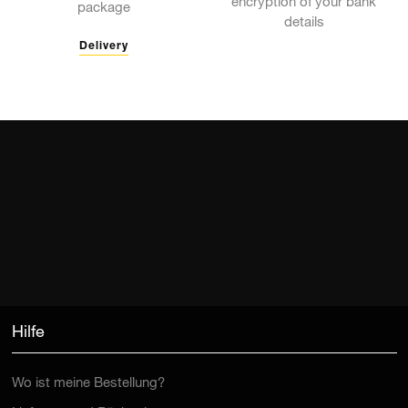
encryption of your bank
package
details
Delivery
Hilfe
Wo ist meine Bestellung?