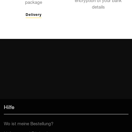
encryption of your bank
package
details
Delivery
Hilfe
Wo ist meine Bestellung?