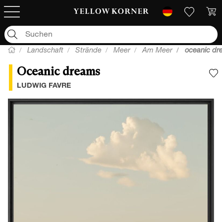
Landschaft
Strände
Meer
Am Meer
oceanic dr
Oceanic dreams
F
LUDWIG FAVRE