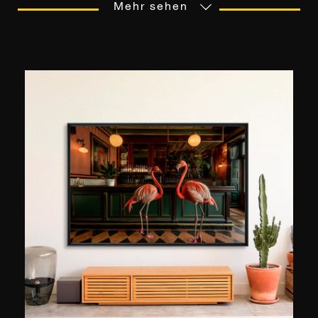
audiovisionelle Studien, als auch die Weitergabe
Mehr sehen
einer Leidenschaft zwischen Vater und Sohn,
waren die Mittel, die das Auge des Fotografen
für die Wiedergabe malerischer Landschaften
sensibilisierten. Die fotografische Praxis erlaubt
es Ludwig Favre, ""Lebensabschitte""
festzuhalten, die er auf seinen vielen Reisen
gerne spontan einfängt. Vor allem die, die
zwischen Frankreich und den Vereinigten
Staaten entstanden sind, wo er sich zu Hause
fühlt. Besonders in New York lässt sich Ludwig
Favre von der atemberaubenden Infrastruktur
der Stadt überraschen, die ihresgleichen sucht.
Wann immer er die Gelegenheit dazu hat,
offenbart er eine Vision, die sowohl dynamisch
als auch gelassen ist. Seine Bilder, die 2015 mit
dem Geo-Preis ausgezeichnet wurden, sind in
Paris, Sydney, Seoul, New York und Los Angeles