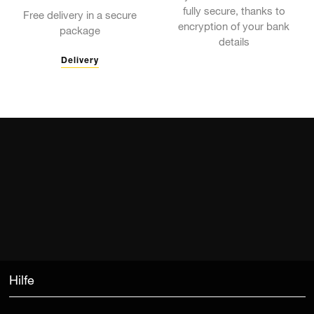
fully secure, thanks to
Free delivery in a secure
encryption of your bank
package
details
Delivery
Hilfe