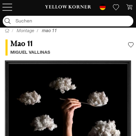
Montage
mao 11
Mao 11
F
MIGUEL VALLINAS