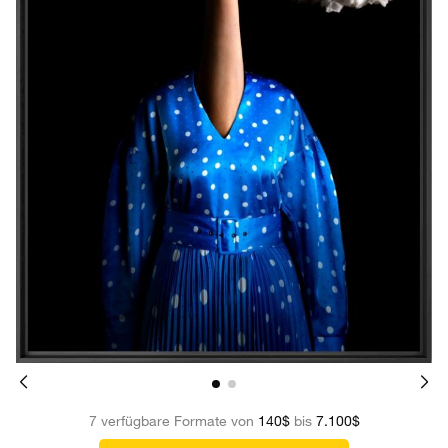
7 verfügbare Formate von
140$
bis
7.100$