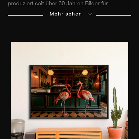
produziert seit über 30 Jahren Bilder für
Industrie, Fernsehen und Werbung. Er
Mehr sehen
absolvierte eine Ausbildung an der Schule für
Fotografie und Kino (EFTI) in Madrid, wo er bis
heute lebt. Neben seiner kommerziellen Tätigkeit
entwickelt Miguel Vallinas persönliche
Kunstprojekte, die es ihm ermöglicht haben, in
spanischen Galerien, aber auch im Ausland
auszustellen, insbesondere auf der
internationalen Affordable Art Fair. Kürzlich
präsentierte er seine Serie Segunda Pieles in
London und danach in Hongkong. Seine
Arbeiten wurden auch in Fachzeitschriften wie
Vogue, Vanity Fair oder The Guardian
veröffentlicht. Als versierter Künstler findet er
Inspiration in allen möglichen Themenbereichen,
ob zeitgenössische Architektur,