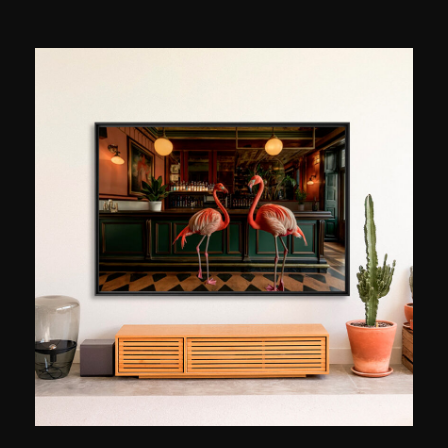
ständig neue Techniken zu erforschen, sowohl
fotografisch als auch digital, um die Großartigkeit
urbaner Landschaften besser wiederzugeben.
Heute lehrt er in Lehrgängen, die sich an
Amateure und Profis der 8. Kunst richten,
verschiedene Verbesserungsmethoden, die sich
mit der Komposition, dem Material, der
Retusche usw. befassen.