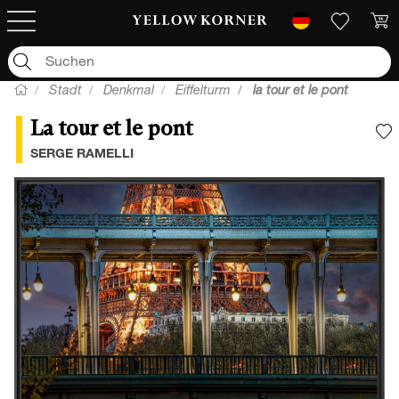
Stadt
Denkmal
Eiffelturm
la tour et le pont
La tour et le pont
F
SERGE RAMELLI