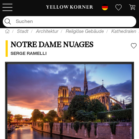
Stadt
Architektur
Religiöse Gebäude
Kathedralen
NOTRE DAME NUAGES
F
SERGE RAMELLI