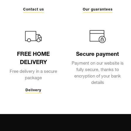
Contact us
Our guarantees
FREE HOME
Secure payment
DELIVERY
Payment on our website is
fully secure, thanks to
Free delivery in a secure
encryption of your bank
package
details
Delivery