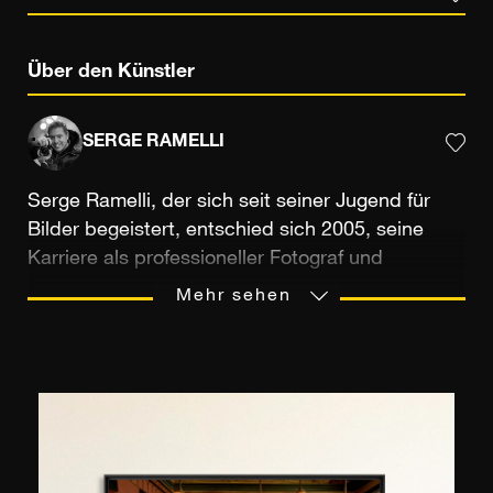
Über den Künstler
SERGE RAMELLI
Serge Ramelli, der sich seit seiner Jugend für
Bilder begeistert, entschied sich 2005, seine
Karriere als professioneller Fotograf und
Filmproduzent diesem Bereich zu widmen. Sein
Mehr sehen
kreativer und forschender Geist führt ihn dazu,
ständig neue Techniken zu erforschen, sowohl
fotografisch als auch digital, um die Großartigkeit
urbaner Landschaften besser wiederzugeben.
Heute lehrt er in Lehrgängen, die sich an
Amateure und Profis der 8. Kunst richten,
verschiedene Verbesserungsmethoden, die sich