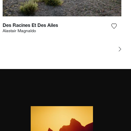
Des Racines Et Des Ailes
Sie das Foto meiner Wunschliste hinzu
Fügen S
Alastair Magnaldo