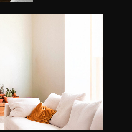
sieht er in seinen Fotografien
ebenfalls eine Einladung zu
träumen und Poesie. Er lässt sich
von Kindheitsträumen inspirieren
und zaubert in seine Bilder eine
Frische und trügerische Naivität,
um auf diese Weise eine ihm
eigene Welt entstehen zu lassen.