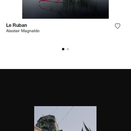
Le Ruban
n Sie das Foto meiner Wunschliste hinzu
Fügen 
Alastair Magnaldo