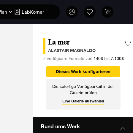
fien
LabKorner
La mer
F
ALASTAIR MAGNALDO
2 verfügbare Formate von
140$
bis
7.100$
Dieses Werk konfigurieren
Die sofortige Verfügbarkeit in der
Galerie prüfen
Eine Galerie auswählen
Rund ums Werk