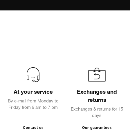
At your service
Exchanges and
returns
By e-mail from Monday to
Friday from 9 am to 7 pm
Exchanges & returns for 15
days
Contact us
Our guarantees