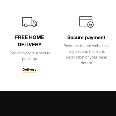
FREE HOME
Secure payment
DELIVERY
Payment on our website is
fully secure, thanks to
Free delivery in a secure
encryption of your bank
package
details
Delivery