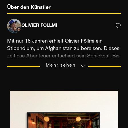
Über den Künstler
OLIVIER FOLLMI
Mit nur 18 Jahren erhielt Olivier Föllmi ein
Stipendium, um Afghanistan zu bereisen. Dieses
zeitlose Abenteuer entschied sein Schicksal: Bis
1986 erkundete der französisch-schweizerische
Mehr sehen
Fotograf den Himalaya zu Fuß, verliebt in die
Berge und ihre Bevölkerung. Bei dieser
Gelegenheit entdeckte er das Zanskar, ein
tibetisches Tal in Indien, das seine Wahlheimat
werden sollte. Es sollte auch der Kontaktpunkt
mit zwei Kindern von Himalaya-Bauern werden,
deren Schulbildung er später finanzieren würde.
Der fotografische Bericht über ihre gemeinsame