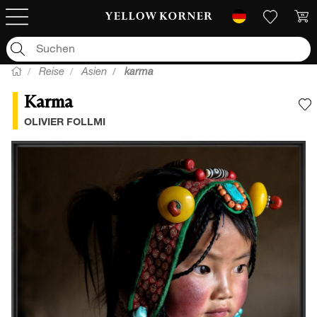
Reise
Asien
karma
Karma
F
OLIVIER FOLLMI