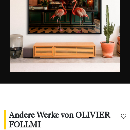
Geschichte wurde 1991 beim World Press Photo
ausgezeichnet. Im folgenden Jahr gründete er
den Verein HOPE (Humanity Organization for
People and Education) im Dienste der
weltweiten Bildung. Olivier Föllmi erzählt in
illustrierten Büchern und kürzlich in einem Film
über seine Expeditionen in weit entfernte Länder.
Er wird regelmäßig von renommierten
Zeitschriften wie National Geographic, Paris
Match, Geo und Life angefragt, und seine
Fotografien wurden auf der ganzen Welt
ausgestellt.
Andere Werke von OLIVIER
FOLLMI