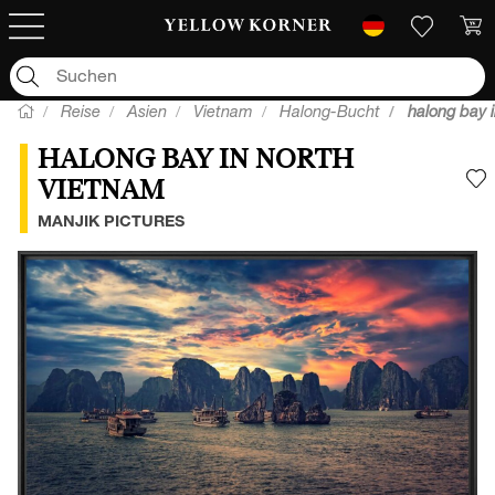
Reise
Asien
Vietnam
Halong-Bucht
halong bay 
HALONG BAY IN NORTH
VIETNAM
F
MANJIK PICTURES