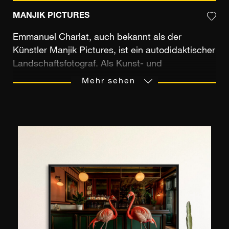
MANJIK PICTURES
Emmanuel Charlat, auch bekannt als der
Künstler Manjik Pictures, ist ein autodidaktischer
Landschaftsfotograf. Als Kunst- und
Reiseliebhaber ist er ständig in Bewegung. Er
Mehr sehen
bereist die Welt, genährt vom Reichtum der
Kulturen und Landschaften, denen er begegnet.
Notre Dame de Paris, der Eiffelturm, das Taj-
Mahal, die buddhistischen Tempel von Kyoto, ...
Emmanuel Charlat fotografiert gerne die
schönsten Orte der Welt, um sie der
Öffentlichkeit in ihrer schönsten Form zu zeigen.
Mit seinen Fotos erhebt der französische
Künstler nicht den Anspruch, die Realität
wiederzugeben, sondern vielmehr zum Träumen
und zur Poesie anzuregen. Dazu macht er