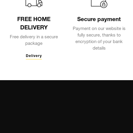
FREE HOME
Secure payment
DELIVERY
Payment on our website is
fully secure, thanks to
Free delivery in a secure
encryption of your bank
package
details
Delivery