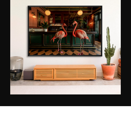
schönsten Orte der Welt, um sie der
Öffentlichkeit in ihrer schönsten Form zu zeigen.
Mit seinen Fotos erhebt der französische
Künstler nicht den Anspruch, die Realität
wiederzugeben, sondern vielmehr zum Träumen
und zur Poesie anzuregen. Dazu macht er
farbenfrohe Aufnahmen, denen er durch
Computerbearbeitung einen Hauch von Magie
verleiht.