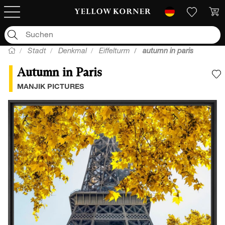
Stadt
Denkmal
Eiffelturm
autumn in paris
Autumn in Paris
F
MANJIK PICTURES