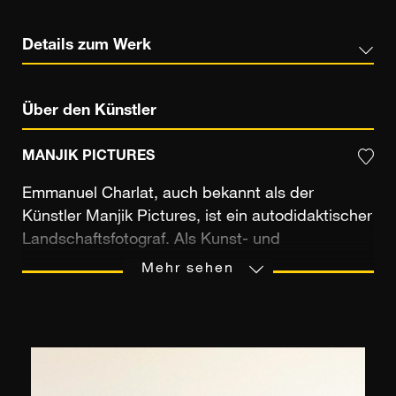
Details zum Werk
Über den Künstler
MANJIK PICTURES
Emmanuel Charlat, auch bekannt als der
Künstler Manjik Pictures, ist ein autodidaktischer
Landschaftsfotograf. Als Kunst- und
Reiseliebhaber ist er ständig in Bewegung. Er
Mehr sehen
bereist die Welt, genährt vom Reichtum der
Kulturen und Landschaften, denen er begegnet.
Notre Dame de Paris, der Eiffelturm, das Taj-
Mahal, die buddhistischen Tempel von Kyoto, ...
Emmanuel Charlat fotografiert gerne die