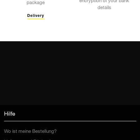
encryption of your bank
package
details
Delivery
Hilfe
Wo ist meine Bestellung?