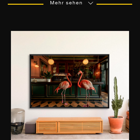
audiovisionelle Studien, als auch die Weitergabe
Mehr sehen
einer Leidenschaft zwischen Vater und Sohn,
waren die Mittel, die das Auge des Fotografen
für die Wiedergabe malerischer Landschaften
sensibilisierten. Die fotografische Praxis erlaubt
es Ludwig Favre, ""Lebensabschitte""
festzuhalten, die er auf seinen vielen Reisen
gerne spontan einfängt. Vor allem die, die
zwischen Frankreich und den Vereinigten
Staaten entstanden sind, wo er sich zu Hause
fühlt. Besonders in New York lässt sich Ludwig
Favre von der atemberaubenden Infrastruktur
der Stadt überraschen, die ihresgleichen sucht.
Wann immer er die Gelegenheit dazu hat,
offenbart er eine Vision, die sowohl dynamisch
als auch gelassen ist. Seine Bilder, die 2015 mit
dem Geo-Preis ausgezeichnet wurden, sind in
Paris, Sydney, Seoul, New York und Los Angeles