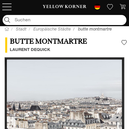
Stadt
Europäische Städte
butte montmartre
BUTTE MONTMARTRE
F
LAURENT DEQUICK