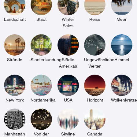
Bewegung."
Landschaft
Stadt
Winter
Reise
Meer
Sales
Strände
Stadterkundung
Städte
Ungewöhnliche
Himmel
Amerikas
Welten
New York
Nordamerika
USA
Horizont
Wolkenkratze
Manhattan
Von der
Skyline
Canada