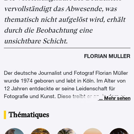
vervollständigt das Abwesende, was
thematisch nicht aufgelöst wird, erhält
durch die Beobachtung eine
unsichtbare Schicht.
FLORIAN MULLER
Der deutsche Journalist und Fotograf Florian Müller
wurde 1974 geboren und lebt in Köln. Im Alter von
12 Jahren entdeckte er seine Leidenschaft für
Fotografie und Kunst. Diese treibt er an, in dem er
...
Mehr sehen
uns seine Welt durch seine „Linse“ beobachtet
lässt. Florian Müllers Arbeiten sind seriell. In seinen
Thématiques
Fotografien erforscht und seziert er das
wiederkehrende Thema von der Beständigkeit der